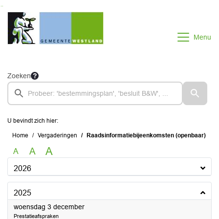
Ga naar de inhoud van deze pagina
Ga naar het zoeken
Ga naar het menu
Menu
Zoeken
U bevindt zich hier:
Home
Vergaderingen
Raadsinformatiebijeenkomsten (openbaar)
A
A
A
2026
2025
2025
woensdag 3 december
Prestatieafspraken