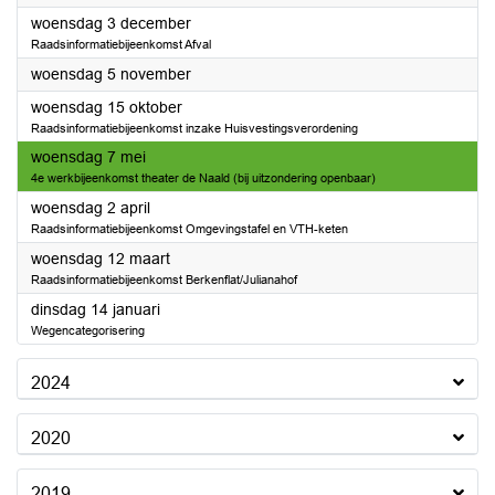
2025
woensdag 3 december
Raadsinformatiebijeenkomst Afval
2025
woensdag 5 november
2025
woensdag 15 oktober
Raadsinformatiebijeenkomst inzake Huisvestingsverordening
2025
woensdag 7 mei
4e werkbijeenkomst theater de Naald (bij uitzondering openbaar)
2025
woensdag 2 april
Raadsinformatiebijeenkomst Omgevingstafel en VTH-keten
2025
woensdag 12 maart
Raadsinformatiebijeenkomst Berkenflat/Julianahof
2025
dinsdag 14 januari
Wegencategorisering
2024
2020
2019