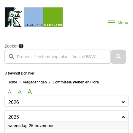
Ga naar de inhoud van deze pagina
Ga naar het zoeken
Ga naar het menu
Menu
Zoeken
U bevindt zich hier:
Home
Vergaderingen
Commissie Wonen en Flora
A
A
A
2026
2025
2025
woensdag 26 november