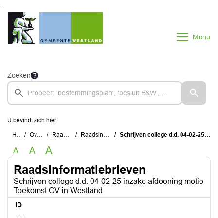
Ga naar de inhoud van deze pagina
Ga naar het zoeken
Ga naar het menu
Menu
Zoeken
U bevindt zich hier:
Home
Overzichten
Raadsinformatie
Raadsinformatiebrieven
Schrijven college d.d. 04-02-25 inzake afdoening motie Toekomst OV in Westland
A
A
A
Raadsinformatiebrieven
Schrijven college d.d. 04-02-25 inzake afdoening motie
Toekomst OV in Westland
ID