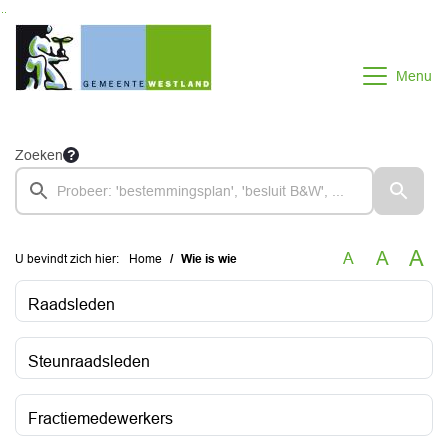
Ga naar de inhoud van deze pagina
Ga naar het zoeken
Ga naar het menu
Menu
Zoeken
A
A
A
U bevindt zich hier:
Home
Wie is wie
Raadsleden
Steunraadsleden
Fractiemedewerkers