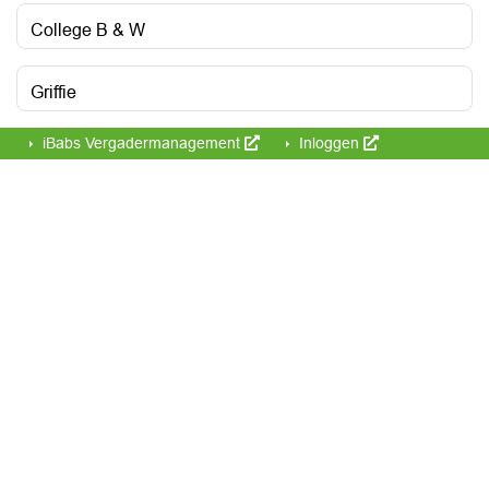
College B & W
Griffie
iBabs Vergadermanagement
Inloggen