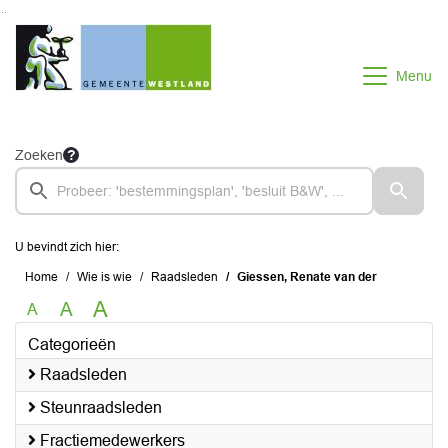
Ga naar de inhoud van deze pagina
Ga naar het zoeken
Ga naar het menu
Menu
Zoeken
U bevindt zich hier:
Home
Wie is wie
Raadsleden
Giessen, Renate van der
A
A
A
Categorieën
Raadsleden
Steunraadsleden
Fractiemedewerkers