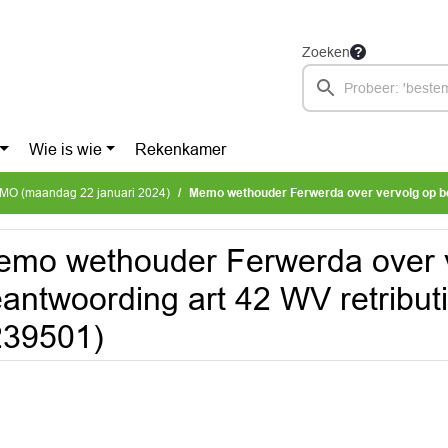
Zoeken
Wie is wie
Rekenkamer
MO (maandag 22 januari 2024)
Memo wethouder Ferwerda over vervolg op beantwoording art 42 WV retrib
mo wethouder Ferwerda over 
antwoording art 42 WV retribut
239501)