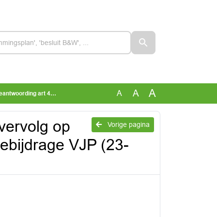
A
A
A
utiebijdrage VJP (23-0239501)
vervolg op
Vorige pagina
iebijdrage VJP (23-