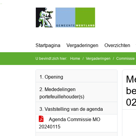
Ga naar de inhoud van deze pagina
Ga naar het zoeken
Ga naar het menu
Startpagina
Vergaderingen
Overzichten
U bevindt zich hier:
Home
Vergaderingen
Commissie 
Me
1. Opening
be
2. Mededelingen
portefeuillehouder(s)
0
3. Vaststelling van de agenda
Agenda Commissie MO
20240115