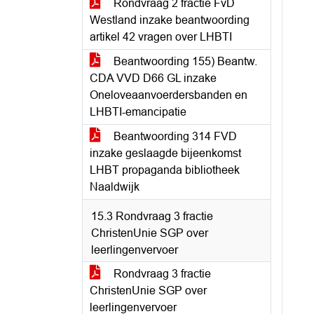
Rondvraag 2 fractie FvD
Westland inzake beantwoording
artikel 42 vragen over LHBTI
Beantwoording 155) Beantw.
CDA VVD D66 GL inzake
Oneloveaanvoerdersbanden en
LHBTI-emancipatie
Beantwoording 314 FVD
inzake geslaagde bijeenkomst
LHBT propaganda bibliotheek
Naaldwijk
15.3 Rondvraag 3 fractie
ChristenUnie SGP over
leerlingenvervoer
Rondvraag 3 fractie
ChristenUnie SGP over
leerlingenvervoer