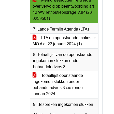
Memo wethouder Ferwerda
over vervolg op beantwoording art
42 WV retributiebijdrage VJP (23-
0239501)
7. Lange Termijn Agenda (LTA)
LTA en openstaande moties rc
MO d.d. 22 januari 2024 (1)
8. Totaallijst van de openstaande
ingekomen stukken onder
behandeladvies 3
Totaallijst openstaande
ingekomen stukken onder
behandeladvies 3 cie ronde
januari 2024
9. Bespreken ingekomen stukken