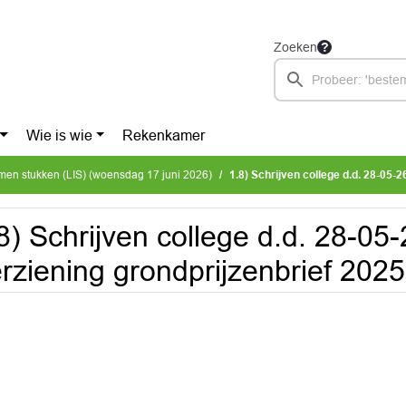
Zoeken
Wie is wie
Rekenkamer
omen stukken (LIS) (woensdag 17 juni 2026)
1.8) Schrijven college d.d. 28-05-26 inzake her
8) Schrijven college d.d. 28-05
rziening grondprijzenbrief 202