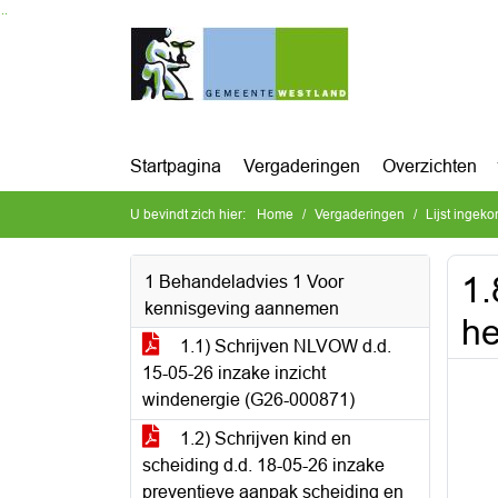
Ga naar de inhoud van deze pagina
Ga naar het zoeken
Ga naar het menu
Startpagina
Vergaderingen
Overzichten
U bevindt zich hier:
Home
Vergaderingen
Lijst ingek
1.
1 Behandeladvies 1 Voor
kennisgeving aannemen
he
1.1) Schrijven NLVOW d.d.
15-05-26 inzake inzicht
windenergie (G26-000871)
1.2) Schrijven kind en
scheiding d.d. 18-05-26 inzake
preventieve aanpak scheiding en