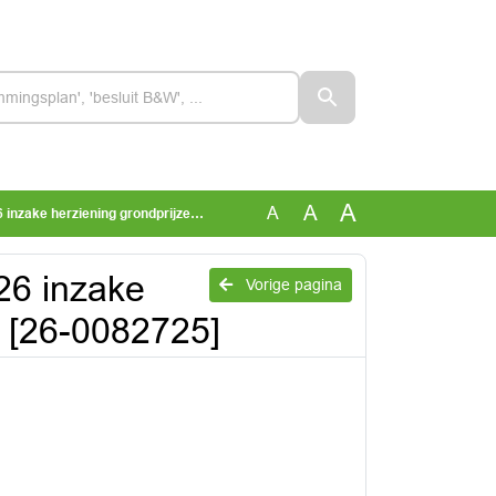
A
A
A
ziening grondprijzenbrief 2025 [26-0082725]
-26 inzake
Vorige pagina
5 [26-0082725]