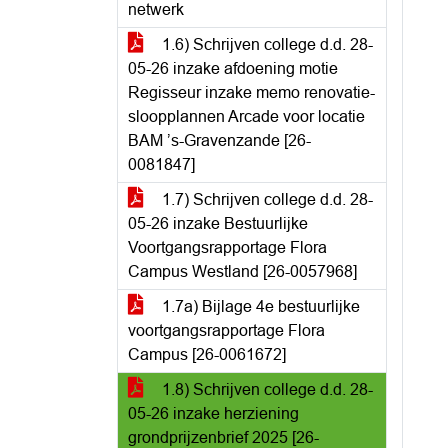
netwerk
1.6) Schrijven college d.d. 28-
05-26 inzake afdoening motie
Regisseur inzake memo renovatie-
sloopplannen Arcade voor locatie
BAM ’s-Gravenzande [26-
0081847]
1.7) Schrijven college d.d. 28-
05-26 inzake Bestuurlijke
Voortgangsrapportage Flora
Campus Westland [26-0057968]
1.7a) Bijlage 4e bestuurlijke
voortgangsrapportage Flora
Campus [26-0061672]
1.8) Schrijven college d.d. 28-
05-26 inzake herziening
grondprijzenbrief 2025 [26-