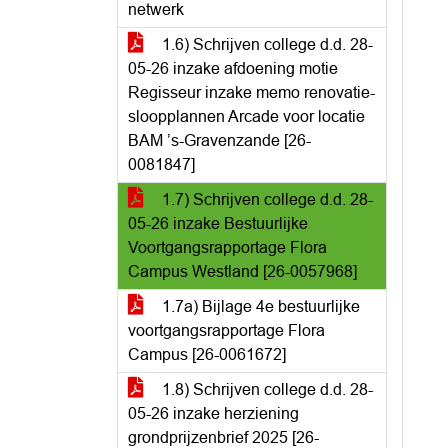
netwerk
1.6) Schrijven college d.d. 28-
05-26 inzake afdoening motie
Regisseur inzake memo renovatie-
sloopplannen Arcade voor locatie
BAM ’s-Gravenzande [26-
0081847]
1.7) Schrijven college d.d. 28-
05-26 inzake Bestuurlijke
Voortgangsrapportage Flora
Campus Westland [26-0057968]
1.7a) Bijlage 4e bestuurlijke
voortgangsrapportage Flora
Campus [26-0061672]
1.8) Schrijven college d.d. 28-
05-26 inzake herziening
grondprijzenbrief 2025 [26-