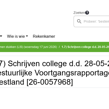
Zoeken
Wie is wie
Rekenkamer
omen stukken (LIS) (woensdag 17 juni 2026)
1.7) Schrijven college d.d. 28-05-26 inzake Bestuurlijke Voo
7) Schrijven college d.d. 28-05
stuurlijke Voortgangsrapporta
stland [26-0057968]