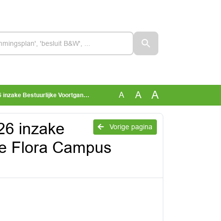
A
A
A
rtgangsrapportage Flora Campus Westland [26-0057968]
-26 inzake
Vorige pagina
ge Flora Campus