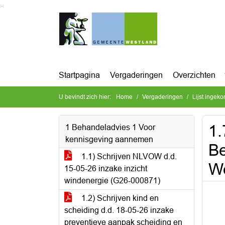
Ga naar de inhoud van deze pagina
Ga naar het zoeken
Ga naar het menu
Startpagina
Vergaderingen
Overzichten
U bevindt zich hier:
Home
Vergaderingen
Lijst ingek
1.
1 Behandeladvies 1 Voor
kennisgeving aannemen
Be
1.1) Schrijven NLVOW d.d.
We
15-05-26 inzake inzicht
windenergie (G26-000871)
1.2) Schrijven kind en
scheiding d.d. 18-05-26 inzake
preventieve aanpak scheiding en