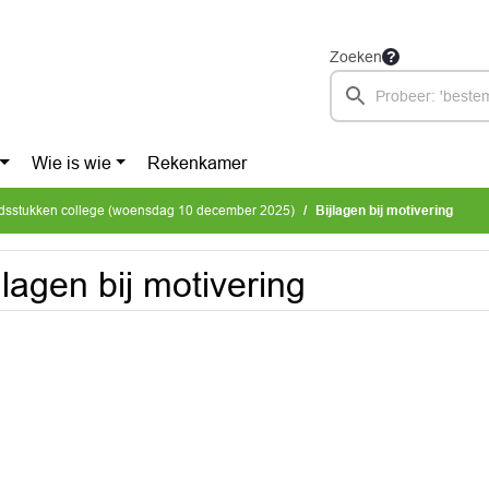
Zoeken
Wie is wie
Rekenkamer
dsstukken college (woensdag 10 december 2025)
Bijlagen bij motivering
jlagen bij motivering