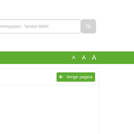
A
A
A
Vorige pagina