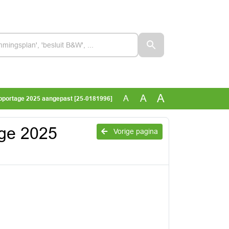
A
A
A
pportage 2025 aangepast [25-0181996]
age 2025
Vorige pagina