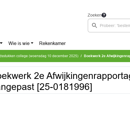
Zoeken
Wie is wie
Rekenkamer
dsstukken college (woensdag 10 december 2025)
Boekwerk 2e Afwijkingenra
ekwerk 2e Afwijkingenrapport
ngepast [25-0181996]