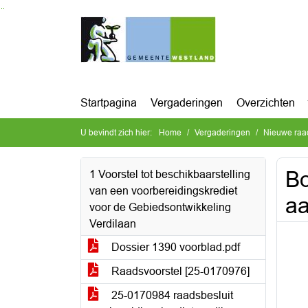
Ga naar de inhoud van deze pagina
Ga naar het zoeken
Ga naar het menu
Startpagina
Vergaderingen
Overzichten
U bevindt zich hier:
Home
Vergaderingen
Nieuwe raa
Bo
1 Voorstel tot beschikbaarstelling
van een voorbereidingskrediet
aa
voor de Gebiedsontwikkeling
Verdilaan
Dossier 1390 voorblad.pdf
Raadsvoorstel [25-0170976]
25-0170984 raadsbesluit